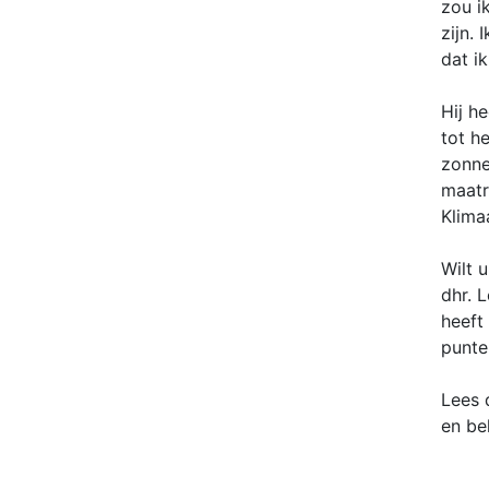
zou i
zijn.
dat i
Hij h
tot h
zonne
maatr
Klima
Wilt 
dhr. 
heeft
punte
Lees 
en be