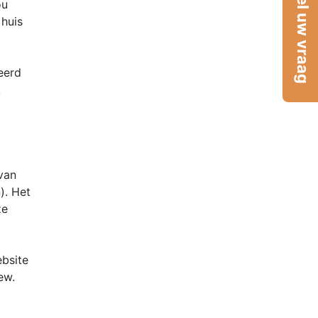
Stel uw vraag
ou
 huis
eerd
k
van
). Het
ze
bsite
ew.