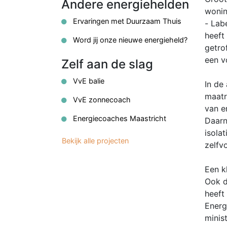
Andere energiehelden
wonin
Ervaringen met Duurzaam Thuis
- Lab
heeft
Word jij onze nieuwe energieheld?
getro
een v
Zelf aan de slag
VvE balie
In de
maatr
VvE zonnecoach
van e
Energiecoaches Maastricht
Daarn
isola
Bekijk alle projecten
zelfv
Een k
Ook d
heeft
Energ
minis