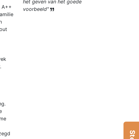
het geven van het goede
t A++
voorbeeld"
amilie
n
hout
wek
.
ng.
e
ame
ezegd