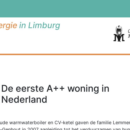
rgie
in Limburg
De eerste A++ woning in
Nederland
ude warmwaterboiler en CV-ketel gaven de familie Lemmen
-Genhout in 2007 aanleiding tot het verduurzamen van hun