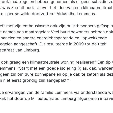
k ook maatregelen hebben genomen als er geen subsidie z
 Ik was zo enthousiast over het idee van een klimaatneutraal
k dit per se wilde doorzetten.” Aldus dhr. Lemmens.
eeft met zijn enthousiasme ook zijn buurtbewoners geïnspir
et nemen van maatregelen: Veel buurtbewoners hebben oo
panelen en andere energiebesparende en –opwekkende
egelen aangeschaft. Dit resulteerde in 2009 tot de titel:
atstraat van Limburg.
u ook graag een klimaatneutrale woning realiseren? Een tip 
Lemmens: “Start met een goede isolering (glas, dak, wanden
 geen zin om dure zonnepanelen op je dak te zetten als de
n niet eerst grondig zijn aangepakt.”
de ervaringen van de familie Lemmens via onderstaande we
kijk het door de Milieufederatie Limburg afgenomen intervi