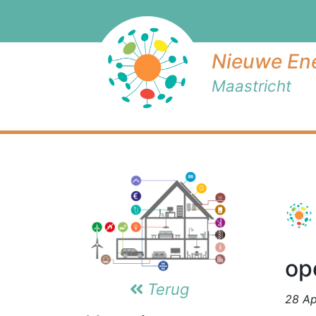
Nieuwe Ene
Maastricht
op
Terug
28 Ap