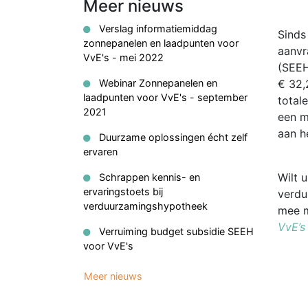
Meer nieuws
Verslag informatiemiddag
Sinds
zonnepanelen en laadpunten voor
aanvr
VvE's - mei 2022
(SEEH
Webinar Zonnepanelen en
€ 32,
laadpunten voor VvE's - september
total
2021
een m
aan h
Duurzame oplossingen écht zelf
ervaren
Wilt 
Schrappen kennis- en
ervaringstoets bij
verdu
verduurzamingshypotheek
mee 
VvE’s
Verruiming budget subsidie SEEH
voor VvE's
Meer nieuws