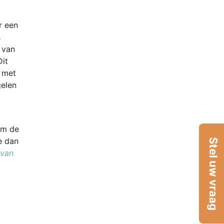
r een
s
 van
Dit
g met
elen
om de
e dan
Stel uw vraag
 van