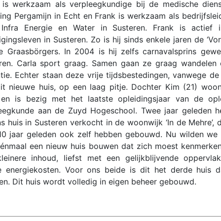
 is werkzaam als verpleegkundige bij de medische dien
ting Pergamijn in Echt en Frank is werkzaam als bedrijfsleid
nfra Energie en Water in Susteren. Frank is actief 
igingsleven in Susteren. Zo is hij sinds enkele jaren de ‘Vor
 Graasbörgers. In 2004 is hij zelfs carnavalsprins gewe
ren. Carla sport graag. Samen gaan ze graag wandelen
tie. Echter staan deze vrije tijdsbestedingen, vanwege d
it nieuwe huis, op een laag pitje. Dochter Kim (21) woo
 en is bezig met het laatste opleidingsjaar van de opl
eegkunde aan de Zuyd Hogeschool. Twee jaar geleden 
ns huis in Susteren verkocht in de woonwijk ‘In de Mehre’, d
10 jaar geleden ook zelf hebben gebouwd. Nu wilden we
énmaal een nieuw huis bouwen dat zich moest kenmerke
leinere inhoud, liefst met een gelijkblijvende oppervla
e energiekosten. Voor ons beide is dit het derde huis d
n. Dit huis wordt volledig in eigen beheer gebouwd.