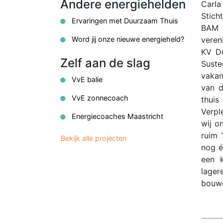
Andere energiehelden
Carla
Stich
Ervaringen met Duurzaam Thuis
BAM I
Word jij onze nieuwe energieheld?
veren
KV De
Zelf aan de slag
Suste
vakan
VvE balie
van d
VvE zonnecoach
thuis
Verpl
Energiecoaches Maastricht
wij o
ruim 
Bekijk alle projecten
nog é
een k
lager
bouwe