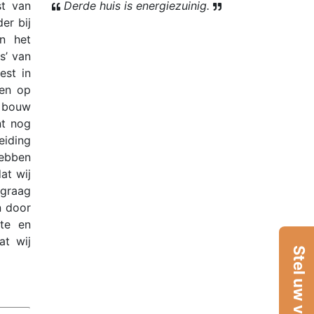
Derde huis is energiezuinig.
st van
er bij
in het
s’ van
est in
 en op
e bouw
nt nog
eiding
hebben
at wij
 graag
n door
kte en
at wij
Stel uw vraag