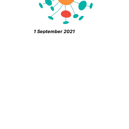
1 September 2021
Duurzame oplossingen écht zelf erv...
28 April 2021
Subsidie Energiebesparing Eigen Hui...