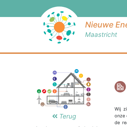
Nieuwe Ene
Maastricht
Wij z
Terug
onze 
de re