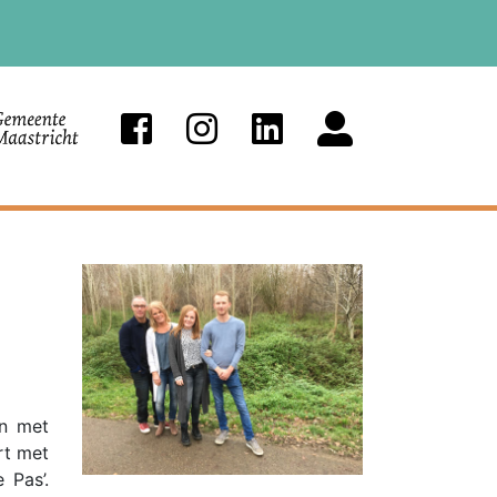
en met
rt met
 Pas’.