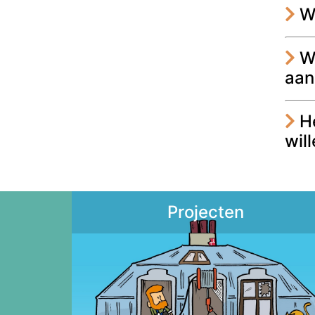
Wa
We
aan
He
wil
Projecten