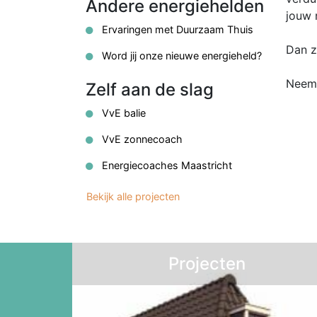
Andere energiehelden
jouw 
Ervaringen met Duurzaam Thuis
Dan z
Word jij onze nieuwe energieheld?
Neem 
Zelf aan de slag
VvE balie
VvE zonnecoach
Energiecoaches Maastricht
Bekijk alle projecten
Projecten