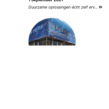
Duurzame oplossingen écht zelf erv...
28 April 2021
Subsidie Energiebesparing Eigen Hui...
Klik voor meer nieuws