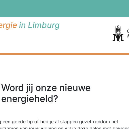
rgie
in Limburg
Word jij onze nieuwe
energieheld?
ij een goede tip of heb je al stappen gezet rondom het
urzamen van jouw woning en wil je deze delen met bewone